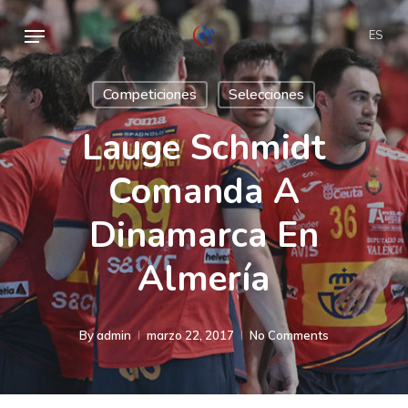
Skip
Menu
ES
to
main
Competiciones
Selecciones
content
Lauge Schmidt
Comanda A
Dinamarca En
Almería
By
admin
marzo 22, 2017
No Comments