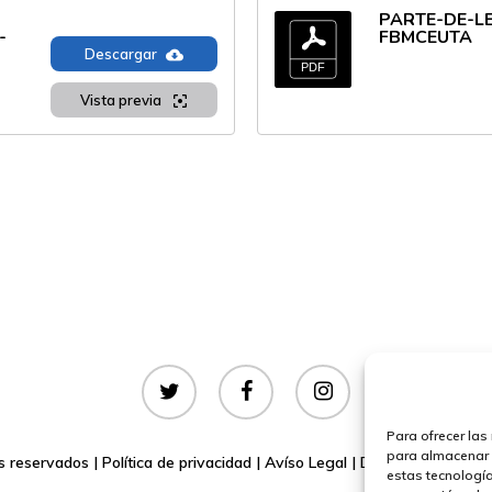
PARTE-DE-L
-
FBMCEUTA
Descargar
Vista previa
twitter
facebook
instagram
Para ofrecer las
para almacenar y
s reservados |
Política de privacidad
|
Avíso Legal
|
Declaración de Acc
estas tecnologí