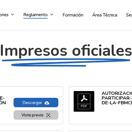
ones
Reglamento
Formación
Área Técnica
Se
Impresos oficiale
Comité de competición
Comité de apelación
AUTORIZACI
E-
PARTICIPAR
ÓN
DE-LA-FBMC
Descargar
Vista previa