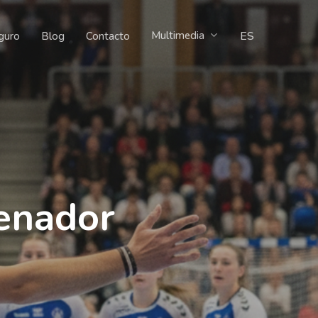
Multimedia
ES
guro
Blog
Contacto
enador