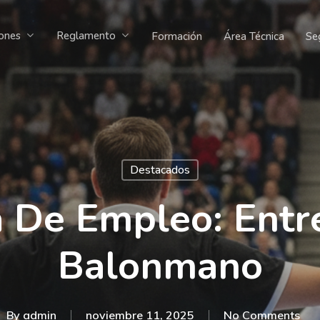
ones
Reglamento
Formación
Área Técnica
Se
Comité de competición
Comité de apelación
Destacados
a De Empleo: Entr
Balonmano
By
admin
noviembre 11, 2025
No Comments