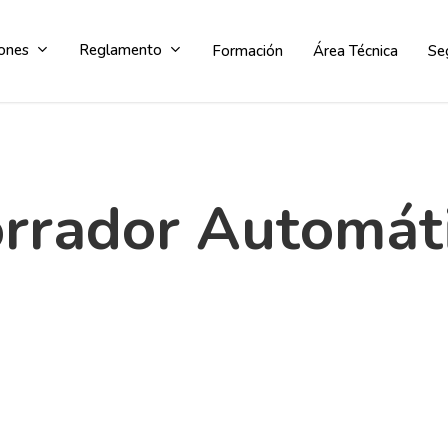
ones
Reglamento
Formación
Área Técnica
Se
rrador Automát
Comité de competición
Comité de apelación