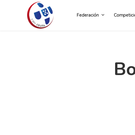
Skip
to
Federación
Competici
main
content
Bo