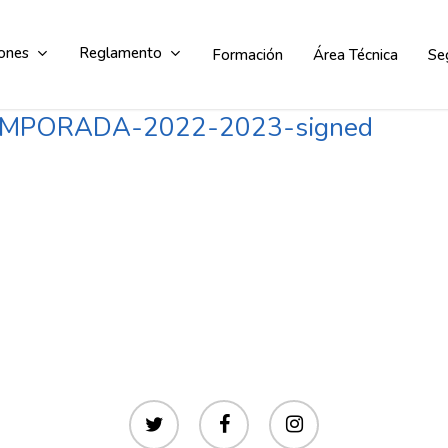
ones
Reglamento
Formación
Área Técnica
Se
PORADA-2022-2023-signed
Comité de competición
Comité de apelación
twitter
facebook
instagram