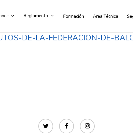
ones
Reglamento
Formación
Área Técnica
Se
TUTOS-DE-LA-FEDERACION-DE-BA
Comité de competición
Comité de apelación
twitter
facebook
instagram