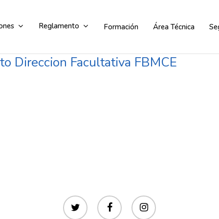
ones
Reglamento
Formación
Área Técnica
Se
ato Direccion Facultativa FBMCE
Comité de competición
Comité de apelación
twitter
facebook
instagram